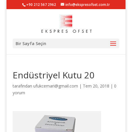
+90 212 567 2962
info@ekspresofset.com.tr
Bir Sayfa Seçin
Endüstriyel Kutu 20
tarafından
ufukcemari@gmail.com
|
Tem 20, 2018
|
0
yorum