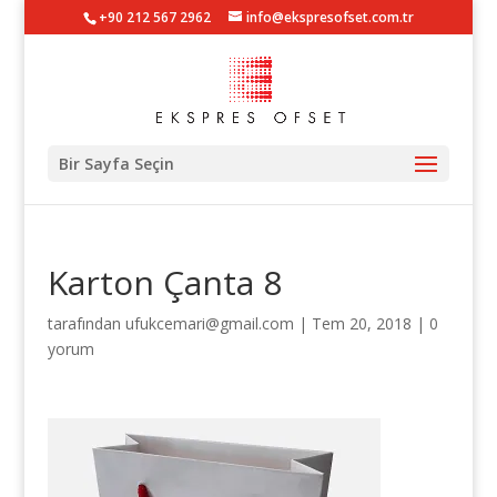
+90 212 567 2962
info@ekspresofset.com.tr
Bir Sayfa Seçin
Karton Çanta 8
tarafından
ufukcemari@gmail.com
|
Tem 20, 2018
|
0
yorum