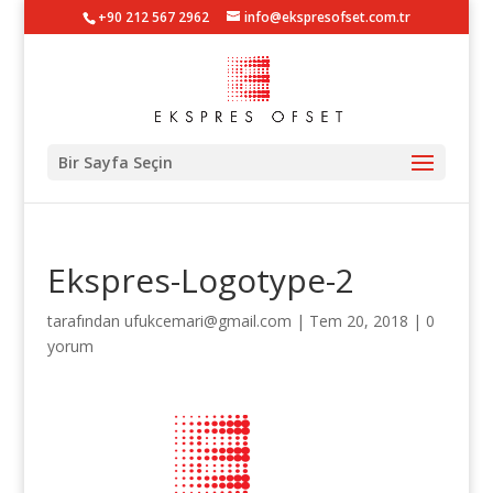
+90 212 567 2962
info@ekspresofset.com.tr
Bir Sayfa Seçin
Ekspres-Logotype-2
tarafından
ufukcemari@gmail.com
|
Tem 20, 2018
|
0
yorum