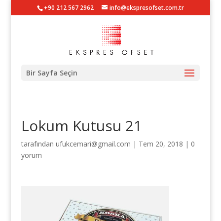
+90 212 567 2962
info@ekspresofset.com.tr
Bir Sayfa Seçin
Lokum Kutusu 21
tarafından
ufukcemari@gmail.com
|
Tem 20, 2018
|
0
yorum