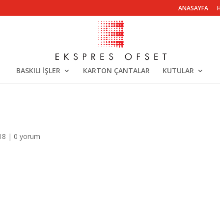
ANASAYFA
BASKILI İŞLER
KARTON ÇANTALAR
KUTULAR
18
|
0 yorum