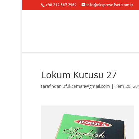
+90 212 567 2962
info@ekspresofset.com.tr
Lokum Kutusu 27
tarafından
ufukcemari@gmail.com
|
Tem 20, 20