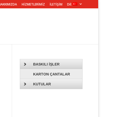
HAKKIMIZDA
HİZMETLERİMİZ
İLETİŞİM
Dil:
BASKILI İŞLER
KARTON ÇANTALAR
KUTULAR