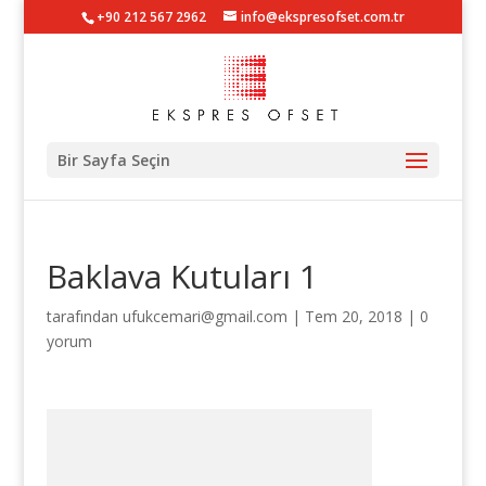
+90 212 567 2962
info@ekspresofset.com.tr
Bir Sayfa Seçin
Baklava Kutuları 1
tarafından
ufukcemari@gmail.com
|
Tem 20, 2018
|
0
yorum