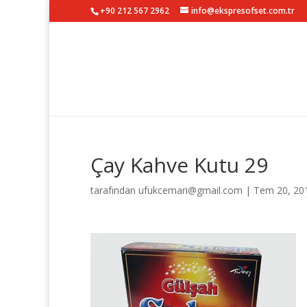
+90 212 567 2962
info@ekspresofset.com.tr
Çay Kahve Kutu 29
tarafından
ufukcemari@gmail.com
|
Tem 20, 20