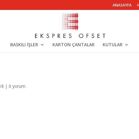
ANASAYFA
BASKILI İŞLER
KARTON ÇANTALAR
KUTULAR
18
|
0 yorum