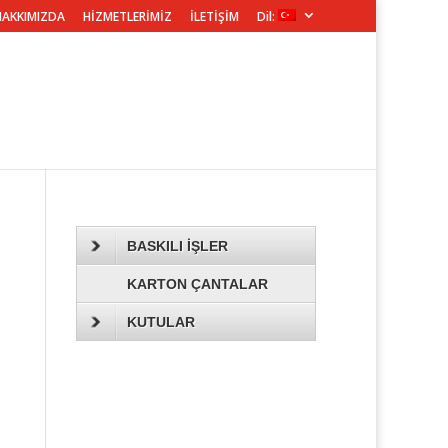
HAKKIMIZDA
HİZMETLERİMİZ
İLETİŞİM
Dil:
BASKILI İŞLER
KARTON ÇANTALAR
KUTULAR