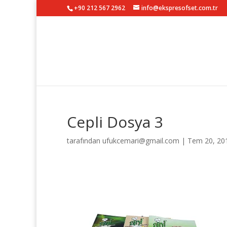
+90 212 567 2962
info@ekspresofset.com.tr
Cepli Dosya 3
tarafından
ufukcemari@gmail.com
|
Tem 20, 20