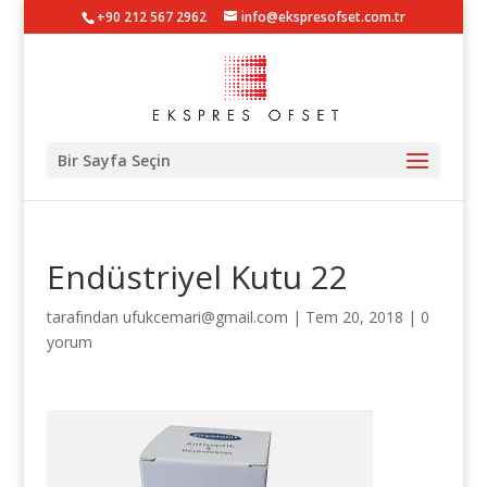
+90 212 567 2962
info@ekspresofset.com.tr
Bir Sayfa Seçin
Endüstriyel Kutu 22
tarafından
ufukcemari@gmail.com
|
Tem 20, 2018
|
0
yorum