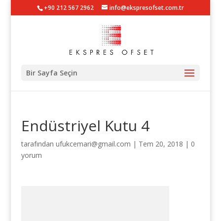
+90 212 567 2962
info@ekspresofset.com.tr
Bir Sayfa Seçin
Endüstriyel Kutu 4
tarafından
ufukcemari@gmail.com
|
Tem 20, 2018
|
0
yorum