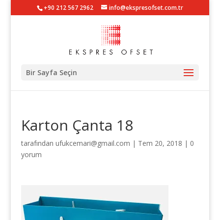
+90 212 567 2962
info@ekspresofset.com.tr
Bir Sayfa Seçin
Karton Çanta 18
tarafından
ufukcemari@gmail.com
|
Tem 20, 2018
|
0
yorum