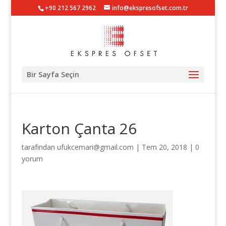
+90 212 567 2962
info@ekspresofset.com.tr
Bir Sayfa Seçin
Karton Çanta 26
tarafından
ufukcemari@gmail.com
|
Tem 20, 2018
|
0
yorum