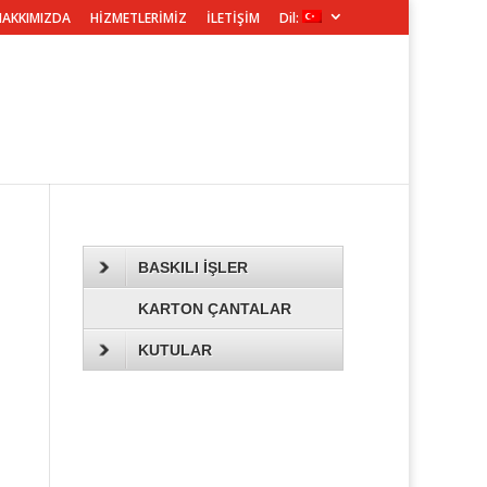
HAKKIMIZDA
HİZMETLERİMİZ
İLETİŞİM
Dil:
BASKILI İŞLER
KARTON ÇANTALAR
KUTULAR