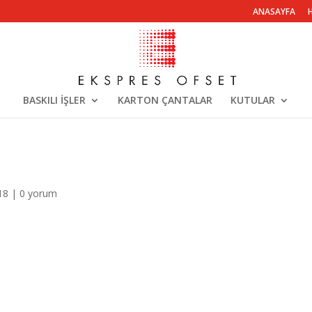
ANASAYFA
BASKILI İŞLER
KARTON ÇANTALAR
KUTULAR
18
|
0 yorum