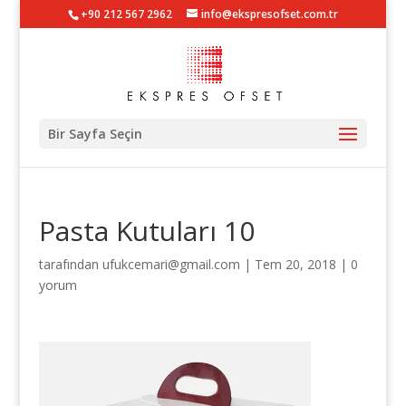
+90 212 567 2962
info@ekspresofset.com.tr
Bir Sayfa Seçin
Pasta Kutuları 10
tarafından
ufukcemari@gmail.com
|
Tem 20, 2018
|
0
yorum