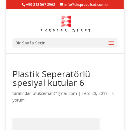
+90 212 567 2962
info@ekspresofset.com.tr
Bir Sayfa Seçin
Plastik Seperatörlü
spesiyal kutular 6
tarafından
ufukcemari@gmail.com
|
Tem 20, 2018
|
0
yorum