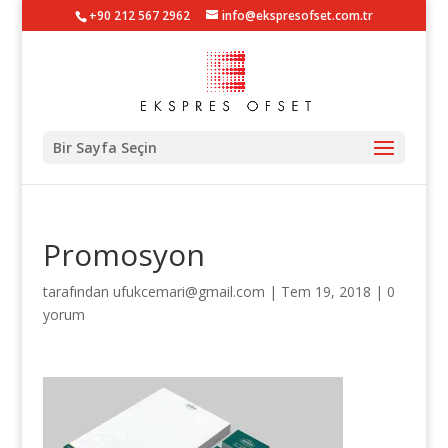
+90 212 567 2962
info@ekspresofset.com.tr
Bir Sayfa Seçin
Promosyon
tarafından
ufukcemari@gmail.com
|
Tem 19, 2018
|
0
yorum