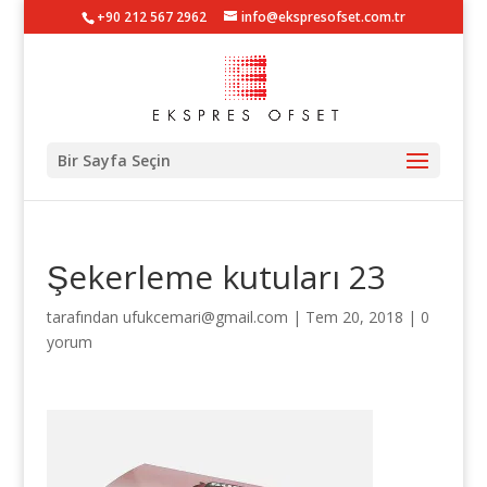
+90 212 567 2962
info@ekspresofset.com.tr
Bir Sayfa Seçin
Şekerleme kutuları 23
tarafından
ufukcemari@gmail.com
|
Tem 20, 2018
|
0
yorum